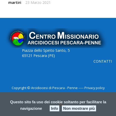
martiri
23 Marzo 2021
Piazza dello Spirito Santo, 5
65121 Pescara (PE)
CONTATTI
Copyright © Arcidiocesi di Pescara - Penne ----- Privacy policy
Questo sito fa uso dei cookie soltanto per facilitare la
F
P
navigazione
Info
Non mostrare più