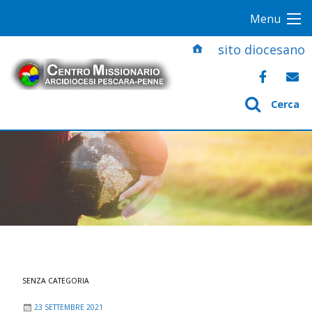
S
Menu
k
i
sito diocesano
p
t
o
Cerca
c
o
n
t
e
n
t
SENZA CATEGORIA
23 SETTEMBRE 2021