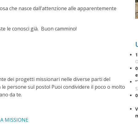
nziosa che nasce dall’attenzione alle apparentemente
ste le conosci già. Buon cammino!
1
O
0
e
e dei progetti missionari nelle diverse parti del
“
le persone sul posto! Puoi condividere il poco o molto
S
ano da te.
0
V
m
LA MISSIONE