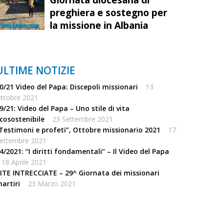
preghiera e sostegno per
la missione in Albania
ULTIME NOTIZIE
0/21 Video del Papa: Discepoli missionari
13
ttobre 2021
9/21: Video del Papa – Uno stile di vita
cosostenibile
23 Settembre 2021
Testimoni e profeti”, Ottobre missionario 2021
17
ettembre 2021
4/2021: “I diritti fondamentali” – Il Video del Papa
18 Aprile 2021
ITE INTRECCIATE – 29^ Giornata dei missionari
artiri
23 Marzo 2021