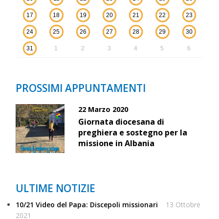
17
18
19
20
21
22
23
24
25
26
27
28
29
30
31
1
2
3
4
5
6
PROSSIMI APPUNTAMENTI
22 Marzo 2020
Giornata diocesana di
preghiera e sostegno per la
missione in Albania
ULTIME NOTIZIE
10/21 Video del Papa: Discepoli missionari
13 Ottobre
2021