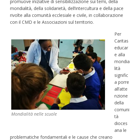
promuove iniziative di sensibilizzazione sui temi, della
mondialità, della solidarietà, dell’intercultura e della pace
rivolte alla comunità ecclesiale e civile, in collaborazione
con il CMD e le Associazioni sul territorio.
Per
Caritas
educar
e alla
mondia
lità
signific
a porre
all’atte
nzione
della
comuni
Mondialità nelle scuole
tà
dioces
ana le
problematiche fondamentali e le cause che creano