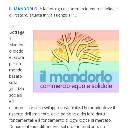
IL MANDORLO
è la bottega di commercio equo e solidale
di
Pescara,
situata in via Firenze 111.
La
Bottega
Il
Mandorl
o crede
e lavora
per un
mondo
basato
sulla
giustizia
sociale
ed
economica e sullo sviluppo sostenibile. Un mondo dove il
rispetto dell’ambiente, delle persone e dei loro diritti
fondamentali è il fondamento di ogni logica di mercato.
Dunque intende diffondere, sul proprio territorio, un