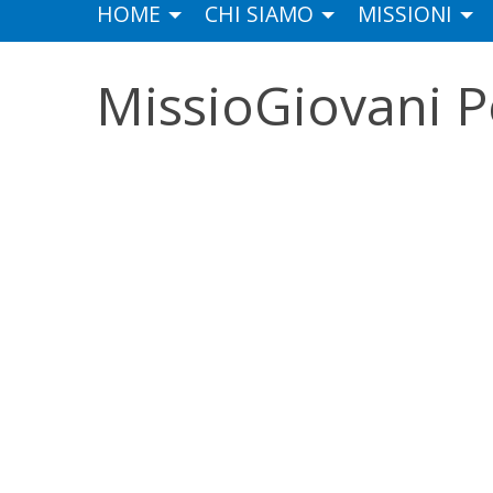
HOME
CHI SIAMO
MISSIONI
MissioGiovani 