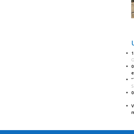
1
O
0
e
“
S
0
V
m