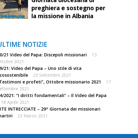
preghiera e sostegno per
la missione in Albania
ULTIME NOTIZIE
0/21 Video del Papa: Discepoli missionari
13
ttobre 2021
9/21: Video del Papa – Uno stile di vita
cosostenibile
23 Settembre 2021
Testimoni e profeti”, Ottobre missionario 2021
17
ettembre 2021
4/2021: “I diritti fondamentali” – Il Video del Papa
18 Aprile 2021
ITE INTRECCIATE – 29^ Giornata dei missionari
artiri
23 Marzo 2021