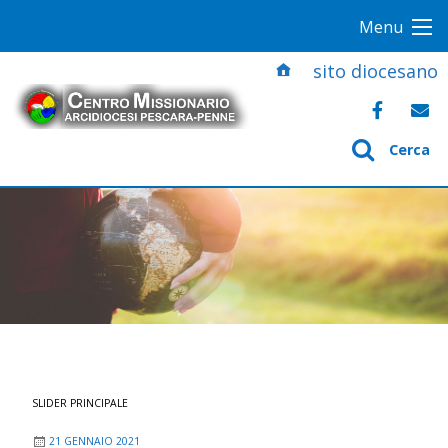
S
Menu
k
i
sito diocesano
p
t
o
Cerca
c
o
n
t
e
n
t
SLIDER PRINCIPALE
21 GENNAIO 2021