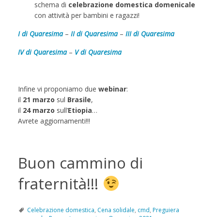
schema di
celebrazione domestica domenicale
con attività per bambini e ragazzi!
I di Quaresima
–
II di Quaresima
–
III di Quaresima
IV di Quaresima
–
V di Quaresima
Infine vi proponiamo due
webinar
:
il
21 marzo
sul
Brasile
,
il
24 marzo
sull’
Etiopia
…
Avrete aggiornamenti!!!
Buon cammino di
fraternità!!!
Celebrazione domestica
,
Cena solidale
,
cmd
,
Preguiera