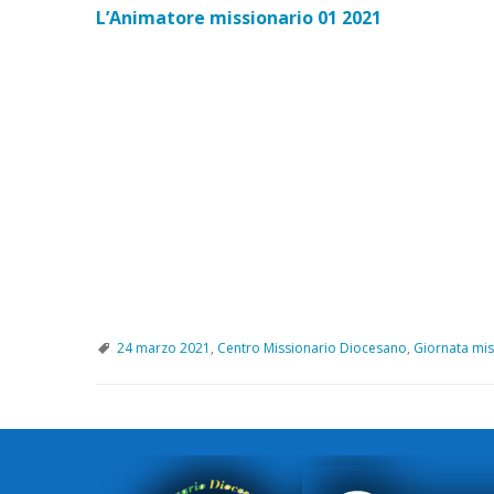
L’Animatore missionario 01 2021
24 marzo 2021
,
Centro Missionario Diocesano
,
Giornata mis
P
o