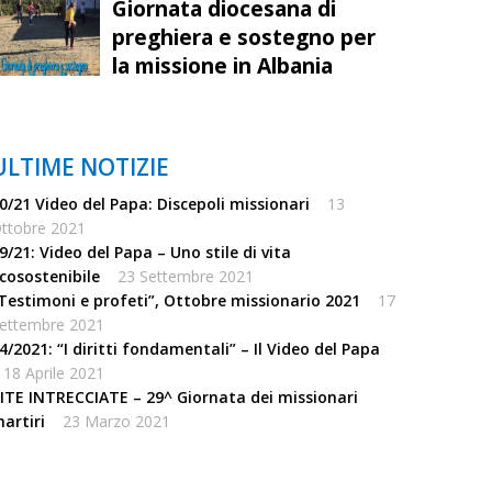
Giornata diocesana di
preghiera e sostegno per
la missione in Albania
ULTIME NOTIZIE
0/21 Video del Papa: Discepoli missionari
13
ttobre 2021
9/21: Video del Papa – Uno stile di vita
cosostenibile
23 Settembre 2021
Testimoni e profeti”, Ottobre missionario 2021
17
ettembre 2021
4/2021: “I diritti fondamentali” – Il Video del Papa
18 Aprile 2021
ITE INTRECCIATE – 29^ Giornata dei missionari
artiri
23 Marzo 2021