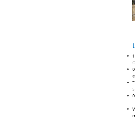
1
O
0
e
“
S
0
V
m