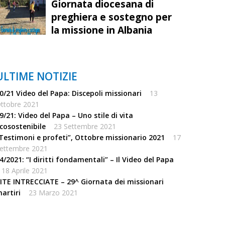
Giornata diocesana di
preghiera e sostegno per
la missione in Albania
ULTIME NOTIZIE
0/21 Video del Papa: Discepoli missionari
13
ttobre 2021
9/21: Video del Papa – Uno stile di vita
cosostenibile
23 Settembre 2021
Testimoni e profeti”, Ottobre missionario 2021
17
ettembre 2021
4/2021: “I diritti fondamentali” – Il Video del Papa
18 Aprile 2021
ITE INTRECCIATE – 29^ Giornata dei missionari
artiri
23 Marzo 2021