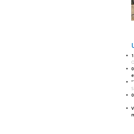
1
O
0
e
“
S
0
V
m