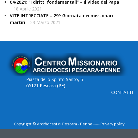
04/2021: “I diritti fondamentali” – Il Video del Papa
18 Aprile 2021
VITE INTRECCIATE – 29^ Giornata dei missionari
martiri
23 Marzo 2021
Piazza dello Spirito Santo, 5
65121 Pescara (PE)
CONTATTI
Copyright © Arcidiocesi di Pescara - Penne ----- Privacy policy