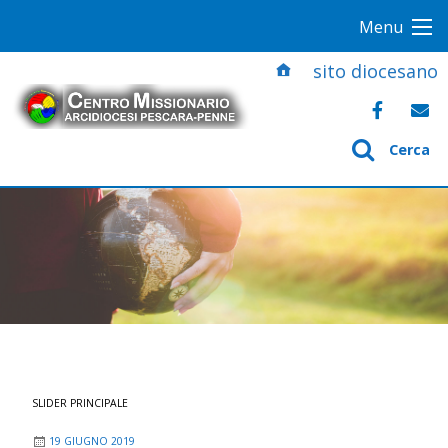
S
Menu
k
i
sito diocesano
p
t
o
Cerca
c
o
n
t
e
n
t
SLIDER PRINCIPALE
19 GIUGNO 2019