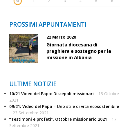
31
1
2
3
4
5
6
PROSSIMI APPUNTAMENTI
22 Marzo 2020
Giornata diocesana di
preghiera e sostegno per la
missione in Albania
ULTIME NOTIZIE
10/21 Video del Papa: Discepoli missionari
13 Ottobre
2021
09/21: Video del Papa – Uno stile di vita ecosostenibile
23 Settembre 2021
“Testimoni e profeti”, Ottobre missionario 2021
17
Settembre 2021