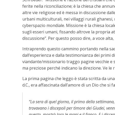
ferite nella riconciliazione; è la chiesa che annun
altre vie religiose ed è messa in discussione dall
urbani multiculturali, nei villaggi rurali ghanesi,
cyberspazio mondiale. Missione è la chiesa local
sugli esseri umani, fissando altrove la propria 
discussione”. Per questo posso dire, a voce alta,
Intraprendo questo cammino portando nella sacco
dall’esperienza e dalla testimonianza dei primi dis
viandante/missionario traggo pagine vecchie e 
ma preziose perché indicano la direzione. Ve le r
La prima pagina che leggo è stata scritta da un
d.C., era affascinata dall’amore di un Dio che si 
“La sera di quel giorno, il primo della settimana
trovavano i discepoli per timore dei Giudei, venne
questo, mostrò loro le mani e il fianco. E i discep