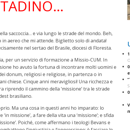
TTADINO…
nella saccoccia… e via lungo le strade del mondo. Beh,
in aereo che mi attende. Biglietto solo di andata!
cisamente nel sertao del Brasile, diocesi di Floresta.
1
alia, per un servizio di formazione a Missio-CUM. In
O
0
sione ho avuto la fortuna di incontrare molti uomini e
e
dei donum, religiosi e religiose, in partenza o in
“
ovani chiese. Cinque anni meravigliosi! Una ricchezza e
S
ra riprendo il cammino della ‘missione’ tra le strade
0
dest brasiliano.
V
prio. Ma una cosa in questi anni ho imparato: lo
m
‘in missione’, a fare della vita una ‘missione’; e sfida
missione’. Poiché, come affermano i teologi Bevans e
combattono l’ingiustizia e l’oppressione; è fasciare le