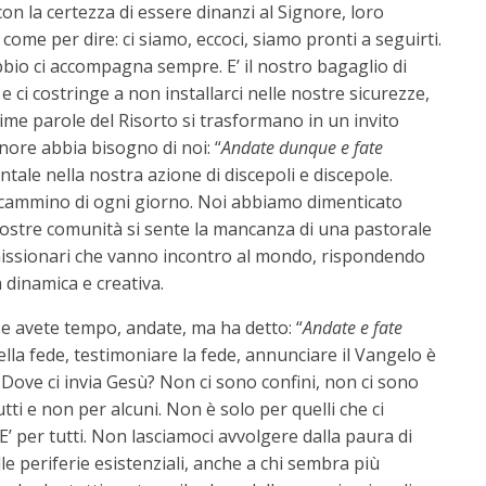
con la certezza di essere dinanzi al Signore, loro
” come per dire: ci siamo, eccoci, siamo pronti a seguirti.
ubbio ci accompagna sempre. E’ il nostro bagaglio di
 e ci costringe a non installarci nelle nostre sicurezze,
time parole del Risorto si trasformano in un invito
nore abbia bisogno di noi: “
Andate dunque e fate
tale nella nostra azione di discepoli e discepole.
 e cammino di ogni giorno. Noi abbiamo dimenticato
le nostre comunità si sente la mancanza di una pastorale
issionari che vanno incontro al mondo, rispondendo
 dinamica e creativa.
se avete tempo, andate, ma ha detto: “
Andate e fate
ella fede, testimoniare la fede, annunciare il Vangelo è
. Dove ci invia Gesù? Non ci sono confini, non ci sono
tutti e non per alcuni. Non è solo per quelli che ci
. E’ per tutti. Non lasciamoci avvolgere dalla paura di
le periferie esistenziali, anche a chi sembra più