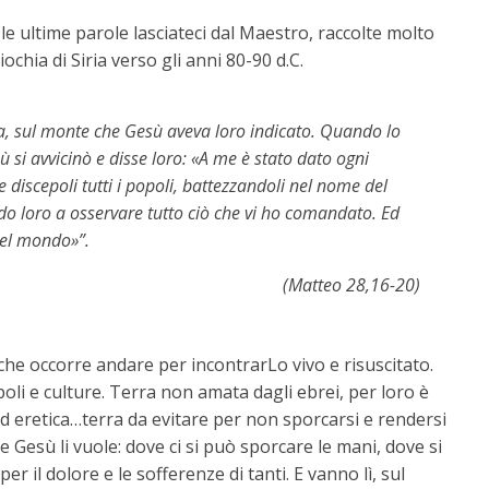
le ultime parole lasciateci dal Maestro, raccolte molto
hia di Siria verso gli anni 80-90 d.C.
lea, sul monte che Gesù aveva loro indicato. Quando lo
ù si avvicinò e disse loro: «A me è stato dato ogni
e discepoli tutti i popoli, battezzandoli nel nome del
ndo loro a osservare tutto ciò che vi ho comandato. Ed
 del mondo»”.
(Matteo 28,16-20)
 lì che occorre andare per incontrarLo vivo e risuscitato.
opoli e culture. Terra non amata dagli ebrei, per loro è
ed eretica…terra da evitare per non sporcarsi e rendersi
he Gesù li vuole: dove ci si può sporcare le mani, dove si
r il dolore e le sofferenze di tanti. E vanno lì, sul