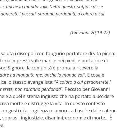
, anche io mando voi». Detto questo, soffiò e disse
erdonerete i peccati, saranno perdonati; a coloro a cui
(Giovanni 20,19-22)
aluta i discepoli con l’augurio portatore di vita piena:
ttoria impressi sulle mani e nei piedi, è portatrice di
suo Signore, la comunità è pronta a ricevere la
Padre ha mandato me, anche io mando voi
”. E cosa è
ice lo stesso evangelista: “
A coloro a cui perdonerete i
onerete, non saranno perdonati
”. Peccato per Giovanni
ine e a quel sistema ingiusto che ha portato a uccidere
crea morte e distrugge la vita. In questo contesto
 con gesti di accoglienza e amore, ad uscire dalle catene
, soprusi, ingiustizie, disanimi, economie di morte… È
e.