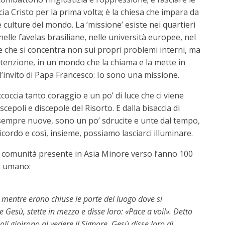
cia Cristo per la prima volta; è la chiesa che impara da
e culture del mondo. La ‘missione’ esiste nei quartieri
 nelle favelas brasiliane, nelle università europee, nel
e che si concentra non sui propri problemi interni, ma
attenzione, in un mondo che la chiama e la mette in
 l’invito di Papa Francesco: Io sono una missione.
ccia tanto coraggio e un po’ di luce che ci viene
cepoli e discepole del Risorto. E dalla bisaccia di
sempre nuove, sono un po’ sdrucite e unte dal tempo,
icordo e così, insieme, possiamo lasciarci illuminare.
a comunità presente in Asia Minore verso l’anno 100
fa umano:
, mentre erano chiuse le porte del luogo dove si
 Gesù, stette in mezzo e disse loro: «Pace a voi!». Detto
oli gioirono al vedere il Signore. Gesù disse loro di