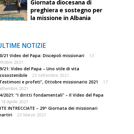
Giornata diocesana di
preghiera e sostegno per
la missione in Albania
ULTIME NOTIZIE
0/21 Video del Papa: Discepoli missionari
13
ttobre 2021
9/21: Video del Papa – Uno stile di vita
cosostenibile
23 Settembre 2021
Testimoni e profeti”, Ottobre missionario 2021
17
ettembre 2021
4/2021: “I diritti fondamentali” – Il Video del Papa
18 Aprile 2021
ITE INTRECCIATE – 29^ Giornata dei missionari
artiri
23 Marzo 2021