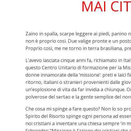
MAI CI
Zaino in spalla, scarpe leggere ai piedi, panino 
non è proprio così. Due valige pronte e un posto 
Proprio così, me ne torno in terra brasiliana, pre
L’avevo lasciata cinque anni fa, richiamato in It
questo Centro Unitario di formazione per la Mis
donne innamorate della ‘missione’: preti e laici fi
ritorno, italiani o stranieri provenienti dalle gi
un’esplosione di vita da far invidia a chiunque. O
polverose del sertao e la gente semplice del nor
Che cosa mi spinge a fare questo? Non lo so pro
Spirito del Risorto spinge ogni persona ad essere 
noi cristiani a inventare una chiesa sempre ‘in 
Schroeder: “Missione è l’azione dei cristiani che 