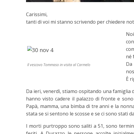
Carissimi,
tanti di voi mi stanno scrivendo per chiedere noti
No
con
com
né f
Da 
Il vescovo Tommaso in visita al Carmelo
nos
È r
Da ieri, venerdì, stiamo ospitando una famiglia 
hanno visto cadere il palazzo di fronte e sono
Papà, mamma, una bimba di tre anni e la nonna.
stata se si sentono le scosse e se ci sono stati da
I morti purtroppo sono saliti a 51, sono terminat
feriti. A Durazzo le persone accolte inizialm