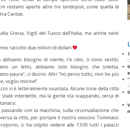
tre restano aperte altre tre tendopoli, come quella di
tra Caritas.
lla Grecia, Vigili del Fuoco dall’Italia, ma anche tanti
no raccolto due milioni di dollari.
1
 abbiamo bisogno di niente, c’è cibo, ci sono vestiti,
O
amo un letto, abbiamo solo bisogno che smetta.
0
e
amo paura”, ci dicono. Altri “ho perso tutto, non ho più
“
e, voglio morire!”.
S
zzo si è letteralmente svuotata. Alcune zone della città
0
 state interdette, ma la gente sta scappando, cerca di
tanarsi.
V
 passando con la macchina, sulla circonvallazione che
m
aversa la città, per portare il nostro vescovo Tommaso
roporto, ci ha colpito vedere alle 13:00 tutti i palazzi