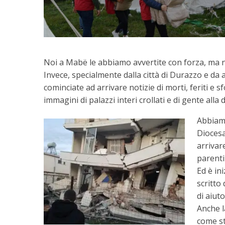
Noi a Mabë le abbiamo avvertite con forza, ma nei
Invece, specialmente dalla città di Durazzo e da
cominciate ad arrivare notizie di morti, feriti e 
immagini di palazzi interi crollati e di gente alla 
Abbiamo
Diocesa
arrivar
parenti
Ed è in
scritto
di aiuto
Anche l
come st