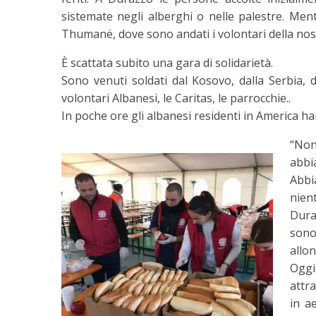
sistemate negli alberghi o nelle palestre. Men
Thumanë
, dove sono andati i volontari della nos
È scattata subito una gara di solidarietà.
Sono venuti soldati dal Kosovo, dalla Serbia, da
volontari Albanesi, le Caritas, le parrocchie..
In poche ore gli albanesi residenti in America han
“Non
abbi
Abbi
nient
Dura
sono
allon
Oggi
attr
in ae