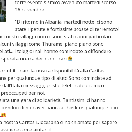
forte evento sismico avvenuto martedì scorso
26 novembre…
“Di ritorno in Albania, martedì notte, ci sono
state ripetute
e fortissime scosse di
terremoto!
 nostri villaggi non ci sono stati danni particolari.
 alcuni villaggi come Thurame, piano piano sono
sfollati… I telegiornali hanno cominciato a diffondere
disperata ricerca dei propri cari.
 subito dato la nostra disponibilità alla Caritas
na per qualunque tipo di
aiuto.
Sono cominciate ad
e dall’Italia messaggi, post e telefonate di amici e
 preoccupati per noi.
iziata una gara di solidarietà. Tantissimi ci hanno
 dicendoci di non aver paura a chiedere qualunque tipo
.
a nostra Caritas Diocesana ci ha chiamato per sapere
avamo e come aiutarci!