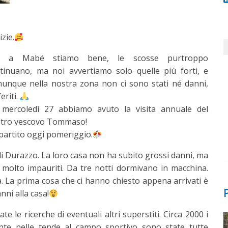
zie.
i a Mabë stiamo bene, le scosse purtroppo
tinuano, ma noi avvertiamo solo quelle più forti, e
unque nella nostra zona non ci sono stati né danni,
eriti.
mercoledì 27 abbiamo avuto la visita annuale del
tro vescovo Tommaso!
ipartito oggi pomeriggio.
di Durazzo. La loro casa non ha subito grossi danni, ma
 molto impauriti. Da tre notti dormivano in macchina.
 La prima cosa che ci hanno chiesto appena arrivati è
nni alla casa!
e le ricerche di eventuali altri superstiti. Circa 2000 i
ente nelle tende al campo sportivo sono state tutte