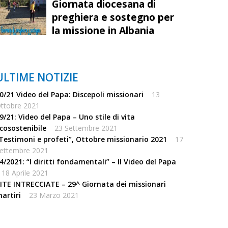
Giornata diocesana di
preghiera e sostegno per
la missione in Albania
ULTIME NOTIZIE
0/21 Video del Papa: Discepoli missionari
13
ttobre 2021
9/21: Video del Papa – Uno stile di vita
cosostenibile
23 Settembre 2021
Testimoni e profeti”, Ottobre missionario 2021
17
ettembre 2021
4/2021: “I diritti fondamentali” – Il Video del Papa
18 Aprile 2021
ITE INTRECCIATE – 29^ Giornata dei missionari
artiri
23 Marzo 2021