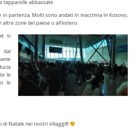
le tapparelle abbassate
e in partenza. Molti sono andati in macchina in Kosovo,
 altre zone del paese o all’estero.
hé si
 dal
uame
ducia
te le
so le
di Natale nei nostri villaggi!!!